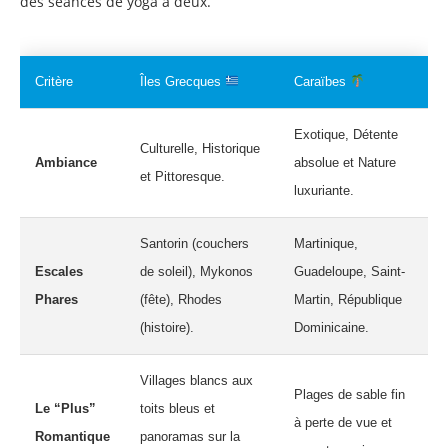
des séances de yoga à deux.
Critère
Îles Grecques
Caraïbes
Exotique, Détente
Culturelle, Historique
Ambiance
absolue et Nature
et Pittoresque.
luxuriante.
Santorin (couchers
Martinique,
Escales
de soleil), Mykonos
Guadeloupe, Saint-
Phares
(fête), Rhodes
Martin, République
(histoire).
Dominicaine.
Villages blancs aux
Plages de sable fin
Le “Plus”
toits bleus et
à perte de vue et
Romantique
panoramas sur la