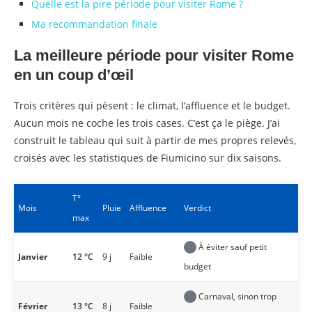
Quelle est la pire période pour visiter Rome ?
Ma recommandation finale
La meilleure période pour visiter Rome
en un coup d’œil
Trois critères qui pèsent : le climat, l’affluence et le budget.
Aucun mois ne coche les trois cases. C’est ça le piège. J’ai
construit le tableau qui suit à partir de mes propres relevés,
croisés avec les statistiques de Fiumicino sur dix saisons.
T°
Mois
Pluie
Affluence
Verdict
max
À éviter sauf petit
Janvier
12 °C
9 j
Faible
budget
Carnaval, sinon trop
Février
13 °C
8 j
Faible