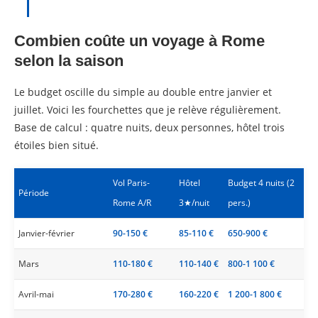
Combien coûte un voyage à Rome
selon la saison
Le budget oscille du simple au double entre janvier et
juillet. Voici les fourchettes que je relève régulièrement.
Base de calcul : quatre nuits, deux personnes, hôtel trois
étoiles bien situé.
Vol Paris-
Hôtel
Budget 4 nuits (2
Période
Rome A/R
3★/nuit
pers.)
Janvier-février
90-150 €
85-110 €
650-900 €
Mars
110-180 €
110-140 €
800-1 100 €
Avril-mai
170-280 €
160-220 €
1 200-1 800 €