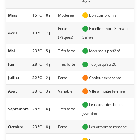
frais
Mars
15 °C
8 j
Modérée
Bon compromis
Forte
Excellent hors Semaine
Avril
19 °C
7 j
(Pâques)
Sainte
Mai
23 °C
5 j
Très forte
Mon mois préféré
Juin
28 °C
4 j
Très forte
Top jusqu’au 20
Juillet
32 °C
2 j
Forte
Chaleur écrasante
Août
33 °C
3 j
Variable
Ville à moitié fermée
Le retour des belles
Septembre
28 °C
6 j
Très forte
journées
Octobre
23 °C
8 j
Forte
Les ottobrate romane