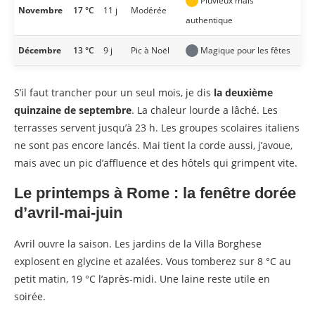
Pluvieux mais
Novembre
17 °C
11 j
Modérée
authentique
Décembre
13 °C
9 j
Pic à Noël
Magique pour les fêtes
S’il faut trancher pour un seul mois, je dis
la deuxième
quinzaine de septembre
. La chaleur lourde a lâché. Les
terrasses servent jusqu’à 23 h. Les groupes scolaires italiens
ne sont pas encore lancés. Mai tient la corde aussi, j’avoue,
mais avec un pic d’affluence et des hôtels qui grimpent vite.
Le printemps à Rome : la fenêtre dorée
d’avril-mai-juin
Avril ouvre la saison. Les jardins de la Villa Borghese
explosent en glycine et azalées. Vous tomberez sur 8 °C au
petit matin, 19 °C l’après-midi. Une laine reste utile en
soirée.