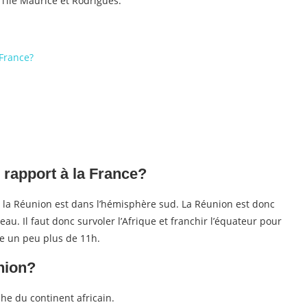
’île Maurice et Rodrigues.
 France?
r rapport à la France?
 la Réunion est dans l’hémisphère sud. La Réunion est donc
eau. Il faut donc survoler l’Afrique et franchir l’équateur pour
re un peu plus de 11h.
nion?
che du continent africain.