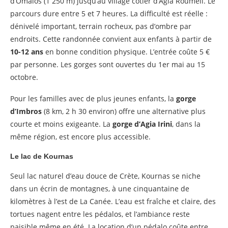
d’Omalos (1 250 m) jusqu’au village côtier d’Agia Roumeli. Le
parcours dure entre 5 et 7 heures. La difficulté est réelle :
dénivelé important, terrain rocheux, pas d’ombre par
endroits. Cette randonnée convient aux enfants à partir de
10-12 ans
en bonne condition physique. L’entrée coûte 5 €
par personne. Les gorges sont ouvertes du 1er mai au 15
octobre.
Pour les familles avec de plus jeunes enfants, la
gorge
d’Imbros
(8 km, 2 h 30 environ) offre une alternative plus
courte et moins exigeante. La
gorge d’Agia Irini
, dans la
même région, est encore plus accessible.
Le lac de Kournas
Seul lac naturel d’eau douce de Crète, Kournas se niche
dans un écrin de montagnes, à une cinquantaine de
kilomètres à l’est de La Canée. L’eau est fraîche et claire, des
tortues nagent entre les pédalos, et l’ambiance reste
paisible même en été. La location d’un pédalo coûte entre