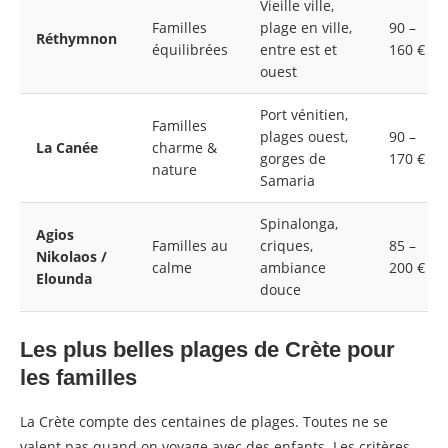
Vieille ville,
Familles
plage en ville,
90 –
Réthymnon
équilibrées
entre est et
160 €
ouest
Port vénitien,
Familles
plages ouest,
90 –
La Canée
charme &
gorges de
170 €
nature
Samaria
Spinalonga,
Agios
Familles au
criques,
85 –
Nikolaos /
calme
ambiance
200 €
Elounda
douce
Les plus belles plages de Crète pour
les familles
La Crète compte des centaines de plages. Toutes ne se
valent pas quand on voyage avec des enfants. Les critères