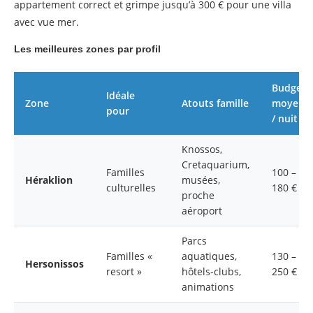
appartement correct et grimpe jusqu’à 300 € pour une villa
avec vue mer.
Les meilleures zones par profil
Budget
Idéale
Zone
Atouts famille
moyen
pour
/ nuit
Knossos,
Cretaquarium,
Familles
100 –
Héraklion
musées,
culturelles
180 €
proche
aéroport
Parcs
Familles «
aquatiques,
130 –
Hersonissos
resort »
hôtels-clubs,
250 €
animations