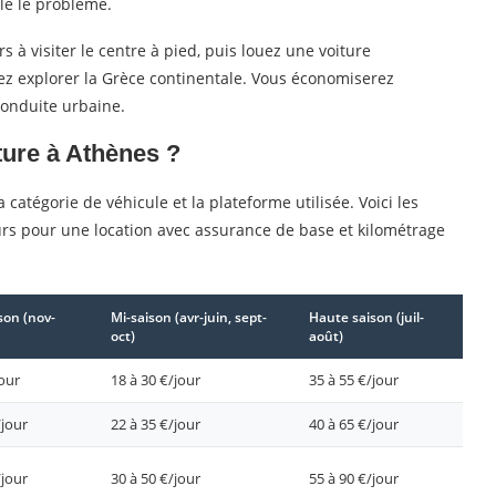
le le problème.
s à visiter le centre à pied, puis louez une voiture
ez explorer la Grèce continentale. Vous économiserez
 conduite urbaine.
ture à Athènes ?
a catégorie de véhicule et la plateforme utilisée. Voici les
rs pour une location avec assurance de base et kilométrage
son (nov-
Mi-saison (avr-juin, sept-
Haute saison (juil-
oct)
août)
jour
18 à 30 €/jour
35 à 55 €/jour
/jour
22 à 35 €/jour
40 à 65 €/jour
/jour
30 à 50 €/jour
55 à 90 €/jour