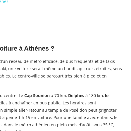
hènes
oiture à Athènes ?
d’un réseau de métro efficace, de bus fréquents et de taxis
raki, une voiture serait même un handicap : rues étroites, sens
les. Le centre-ville se parcourt très bien à pied et en
du centre. Le
Cap Sounion
à 70 km,
Delphes
à 180 km,
le
iciles à enchaîner en bus public. Les horaires sont
n simple aller-retour au temple de Poséidon peut grignoter
t à peine 1 h 15 en voiture. Pour une famille avec enfants, le
cs dans le métro athénien en plein mois d’août, sous 35 °C,