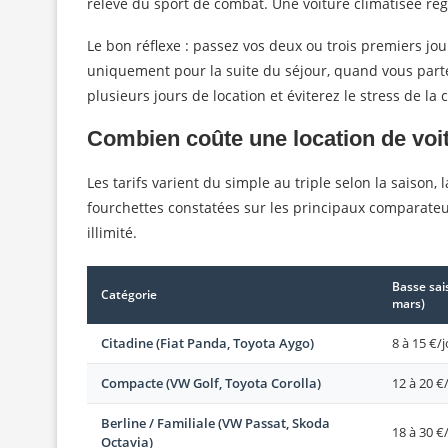
relève du sport de combat. Une voiture climatisée règ
Le bon réflexe : passez vos deux ou trois premiers jour
uniquement pour la suite du séjour, quand vous part
plusieurs jours de location et éviterez le stress de la
Combien coûte une location de voi
Les tarifs varient du simple au triple selon la saison, l
fourchettes constatées sur les principaux comparateu
illimité.
Basse sai
Catégorie
mars)
Citadine (Fiat Panda, Toyota Aygo)
8 à 15 €/
Compacte (VW Golf, Toyota Corolla)
12 à 20 €
Berline / Familiale (VW Passat, Skoda
18 à 30 €
Octavia)