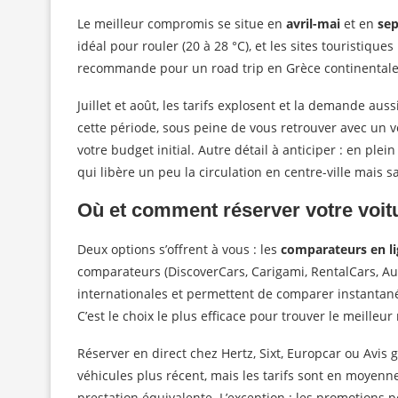
Le meilleur compromis se situe en
avril-mai
et en
se
idéal pour rouler (20 à 28 °C), et les sites touristique
recommande pour un road trip en Grèce continentale
Juillet et août, les tarifs explosent et la demande au
cette période, sous peine de vous retrouver avec un 
votre budget initial. Autre détail à anticiper : en plei
qui libère un peu la circulation en centre-ville mais s
Où et comment réserver votre voit
Deux options s’offrent à vous : les
comparateurs en l
comparateurs (DiscoverCars, Carigami, RentalCars, Aut
internationales et permettent de comparer instantanéme
C’est le choix le plus efficace pour trouver le meilleur
Réserver en direct chez Hertz, Sixt, Europcar ou Avis
véhicules plus récent, mais les tarifs sont en moyen
prestation équivalente. L’exception : les promotions