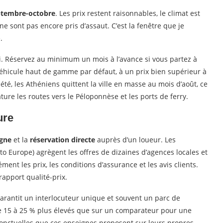
ptembre-octobre
. Les prix restent raisonnables, le climat est
s ne sont pas encore pris d’assaut. C’est la fenêtre que je
.
ssi. Réservez au minimum un mois à l’avance si vous partez à
véhicule haut de gamme par défaut, à un prix bien supérieur à
n été, les Athéniens quittent la ville en masse au mois d’août, ce
ature les routes vers le Péloponnèse et les ports de ferry.
ure
igne
et la
réservation directe
auprès d’un loueur. Les
o Europe) agrègent les offres de dizaines d’agences locales et
nt les prix, les conditions d’assurance et les avis clients.
 rapport qualité-prix.
 garantit un interlocuteur unique et souvent un parc de
ne 15 à 25 % plus élevés que sur un comparateur pour une
 ponctuelles que ces enseignes proposent sur leurs propres