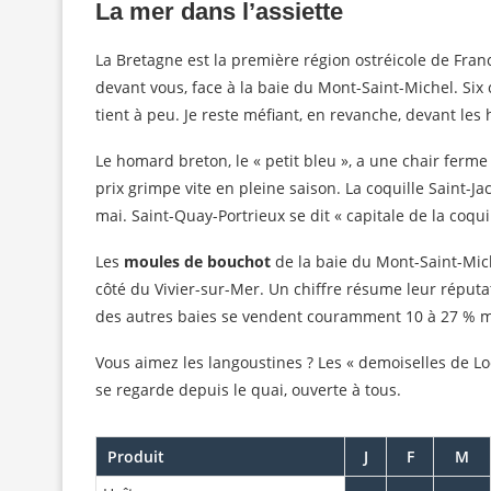
La mer dans l’assiette
La Bretagne est la première région ostréicole de Fran
devant vous, face à la baie du Mont-Saint-Michel. Six 
tient à peu. Je reste méfiant, en revanche, devant les
Le homard breton, le « petit bleu », a une chair ferme 
prix grimpe vite en pleine saison. La coquille Saint-J
mai. Saint-Quay-Portrieux se dit « capitale de la coqui
Les
moules de bouchot
de la baie du Mont-Saint-Mic
côté du Vivier-sur-Mer. Un chiffre résume leur réputat
des autres baies se vendent couramment 10 à 27 % moi
Vous aimez les langoustines ? Les « demoiselles de Loc
se regarde depuis le quai, ouverte à tous.
Produit
J
F
M