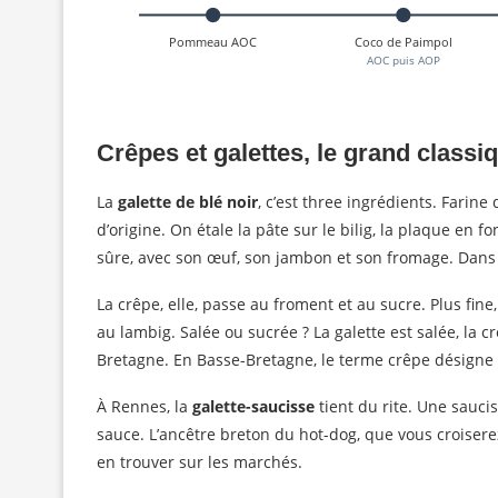
Pommeau AOC
Coco de Paimpol
AOC puis AOP
Crêpes et galettes, le grand classi
La
galette de blé noir
, c’est three ingrédients. Farine 
d’origine. On étale la pâte sur le bilig, la plaque en f
sûre, avec son œuf, son jambon et son fromage. Dans l
La crêpe, elle, passe au froment et au sucre. Plus fi
au lambig. Salée ou sucrée ? La galette est salée, la c
Bretagne. En Basse-Bretagne, le terme crêpe désigne 
À Rennes, la
galette-saucisse
tient du rite. Une saucis
sauce. L’ancêtre breton du hot-dog, que vous croiser
en trouver sur les marchés.