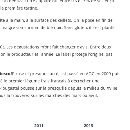
 Un demi-sel titre aujourd’hui entre 0,5 et 3 % de sel, et ça
la première tartine.
te à la main, à la surface des œillets. On la pose en fin de
lé malgré son surnom de blé noir. Sans gluten, il s’est planté
goût. Les dégustations m’ont fait changer d’avis. Entre deux
on le producteur et l’année. Le label protège l’origine, pas
Roscoff
, rosé et presque sucré, est passé en AOC en 2009 puis
é le premier légume frais français à décrocher une
lougastel pousse sur la presqu’île depuis le milieu du XVIIIe
ous la trouverez sur les marchés dès mars ou avril.
2011
2013