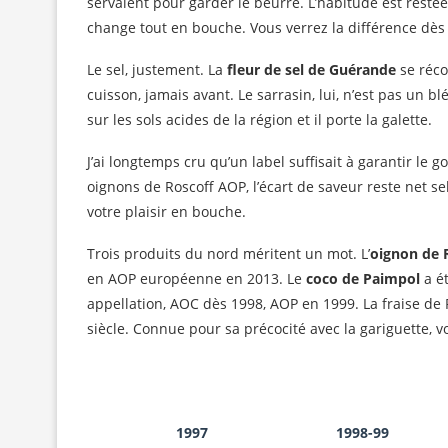
servaient pour garder le beurre. L’habitude est restée.
change tout en bouche. Vous verrez la différence dès 
Le sel, justement. La
fleur de sel de Guérande
se récol
cuisson, jamais avant. Le sarrasin, lui, n’est pas un b
sur les sols acides de la région et il porte la galette.
J’ai longtemps cru qu’un label suffisait à garantir le 
oignons de Roscoff AOP, l’écart de saveur reste net sel
votre plaisir en bouche.
Trois produits du nord méritent un mot. L’
oignon de 
en AOP européenne en 2013. Le
coco de Paimpol
a ét
appellation, AOC dès 1998, AOP en 1999. La fraise de P
siècle. Connue pour sa précocité avec la gariguette, v
1997
1998-99