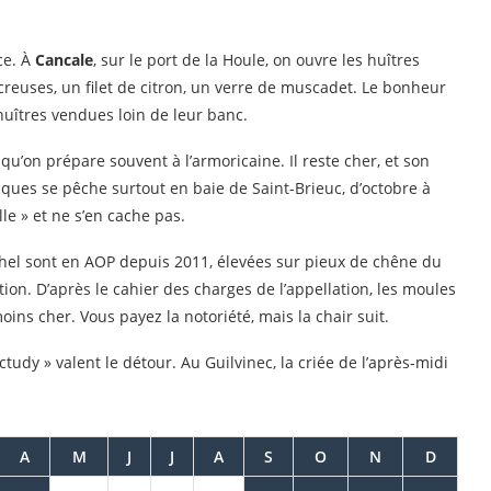
ce. À
Cancale
, sur le port de la Houle, on ouvre les huîtres
creuses, un filet de citron, un verre de muscadet. Le bonheur
 huîtres vendues loin de leur banc.
qu’on prépare souvent à l’armoricaine. Il reste cher, et son
acques se pêche surtout en baie de Saint-Brieuc, d’octobre à
lle » et ne s’en cache pas.
hel sont en AOP depuis 2011, élevées sur pieux de chêne du
ion. D’après le cahier des charges de l’appellation, les moules
ns cher. Vous payez la notoriété, mais la chair suit.
tudy » valent le détour. Au Guilvinec, la criée de l’après-midi
A
M
J
J
A
S
O
N
D