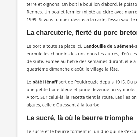
terre et oignons. On boit le bouillon d’abord, le poiss
Rennes. Un poulet fermier mijoté au cidre avec marro
1999. Si vous tombez dessus à la carte, l’essai vaut le
La charcuterie, fierté du porc breto
Le porc a toute sa place ici. L’
andouille de Guémené
-
enroule les chaudins les uns dans les autres, d’où ces
de suite. Fumée au hêtre des semaines durant, elle a
quatrième dimanche d’août, le village la fête.
Le
pâté Hénaff
sort de Pouldreuzic depuis 1915. Du p
une petite boîte bleue et jaune devenue un symbole. J
À tort. Sur celui-là, la recette tient la route. Les île
algues, celle d’Ouessant à la tourbe.
Le sucré, là où le beurre triomphe
Le sucre et le beurre forment ici un duo qui ne s’excu