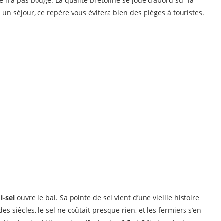
e n’a pas bougé. La qualité bretonne se joue d’abord sur la
 un séjour, ce repère vous évitera bien des pièges à touristes.
i-sel
ouvre le bal. Sa pointe de sel vient d’une vieille histoire
s siècles, le sel ne coûtait presque rien, et les fermiers s’en