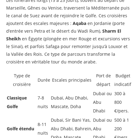
Les itinéraires longs (15 à 25 jours), souvent au départ de
Marseille, Gênes ou Venise, traversent la Méditerranée puis
le canal de Suez avant de rejoindre le Golfe. Ces croisières
ajoutent des escales majeures :
Aqaba
en Jordanie (porte
d’entrée vers Petra et le désert du Wadi Rum),
Sharm El
Sheikh
en Égypte (plongée en mer Rouge et excursions vers
le Sinaï), et parfois Safaga pour remonter jusqu’à Louxor et
la Vallée des Rois. Ce type de parcours transforme la
croisière en véritable tour du monde arabe.
Type de
Port de
Budget
Durée
Escales principales
croisière
départ
indicatif
Dubaï ou
300 à
Classique
7-8
Dubaï, Abu Dhabi,
Abu
800
Golfe
nuits
Mascate, Doha
Dhabi
€/pers.
Dubaï, Sir Bani Yas,
Dubaï ou
500 à 1
8-11
Golfe étendu
Abu Dhabi, Bahreïn,
Abu
200
nuits
Doha, Mascate
Dhabi
€/pers.