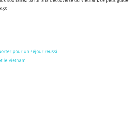
ous souhaitez partir à la découverte du Vietnam, ce petit guide
yage.
orter pour un séjour réussi
et le Vietnam