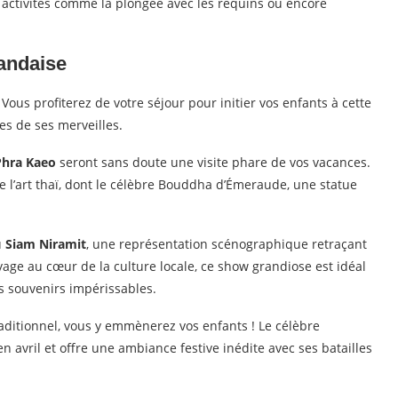
activités comme la plongée avec les requins ou encore
landaise
 Vous profiterez de votre séjour pour initier vos enfants à cette
es de ses merveilles.
Phra Kaeo
seront sans doute une visite phare de vos vacances.
 l’art thaï, dont le célèbre Bouddha d’Émeraude, une statue
u
Siam Niramit
, une représentation scénographique retraçant
oyage au cœur de la culture locale, ce show grandiose est idéal
des souvenirs impérissables.
raditionnel, vous y emmènerez vos enfants ! Le célèbre
n avril et offre une ambiance festive inédite avec ses batailles