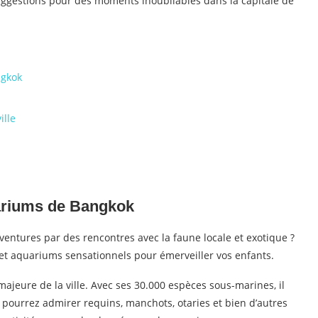
uggestions pour des moments inoubliables dans la capitale de
ngkok
ille
uariums de Bangkok
ntures par des rencontres avec la faune locale et exotique ?
et aquariums sensationnels pour émerveiller vos enfants.
majeure de la ville. Avec ses 30.000 espèces sous-marines, il
s pourrez admirer requins, manchots, otaries et bien d’autres